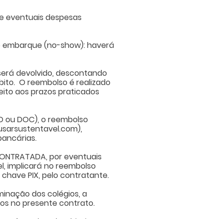
de eventuais despesas
o embarque (no-show): haverá
 será devolvido, descontando
ito. O reembolso é realizado
eito aos prazos praticados
ED ou DOC), o reembolso
usarsustentavel.com
),
bancárias.
CONTRATADA, por eventuais
l, implicará no reembolso
a chave PIX, pelo contratante.
minação dos colégios, a
os no presente contrato.