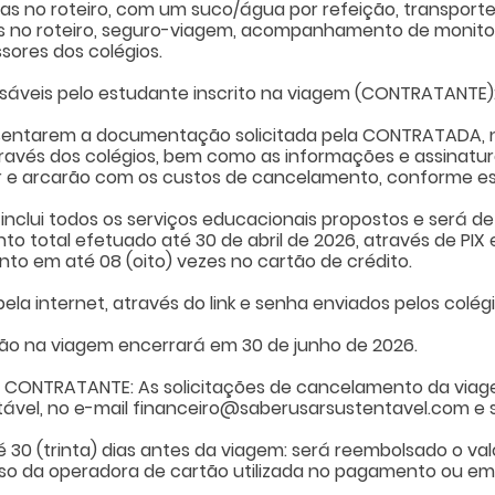
as no roteiro, com um suco/água por refeição, transporte
s no roteiro, seguro-viagem, acompanhamento de monitor
sores dos colégios.
nsáveis pelo estudante inscrito na viagem (CONTRATANTE)
resentarem a documentação solicitada pela CONTRATADA, 
avés dos colégios, bem como as informações e assinatura
r e arcarão com os custos de cancelamento, conforme es
inclui todos os serviços educacionais propostos e será d
o total efetuado até 30 de abril de 2026, através de PIX
to em até 08 (oito) vezes no cartão de crédito.
ela internet, através do link e senha enviados pelos colégi
rição na viagem encerrará em 30 de junho de 2026.
 CONTRATANTE: As solicitações de cancelamento da viage
ável, no e-mail
financeiro@saberusarsustentavel.com
e 
 30 (trinta) dias antes da viagem: será reembolsado o valo
o da operadora de cartão utilizada no pagamento ou em at