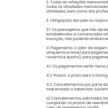
2. Todas as refeições mencionad
todas as atividades mencionada
atividades, bem como dos profes
3. Obrigações dos pais ou respo
3.1. Os passageiros que não ap
estabelecidos e comunicados atr
inscrição, não poderão embarca
4. Pagamento: o valor da viagem 
cinquenta e nove) para pagament
noventa e quatro), para pagamen
4.1. Os pagamentos serão feitos p
4.2. Prazos: o prazo para a insc
4.3. Cancelamentos por parte do
mail enviado a SaberUsar Sustent
a) Cancelamentos solicitados até
cumprindo os prazos de reembols
caso de pagamentos via PIX;