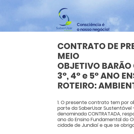
Consciência é
o nosso negócio!
CONTRATO DE PRE
MEIO
OBJETIVO BARÃO
3°, 4° e 5° ANO 
ROTEIRO: AMBIEN
1. O presente contrato tem por o
parte da SaberUsar Sustentável -
denominada CONTRATADA, respons
ano do Ensino Fundamental do Obj
cidade de Jundiaí e que se obriga