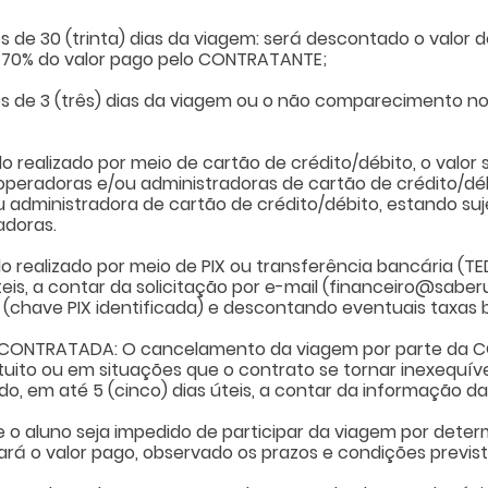
 de 30 (trinta) dias da viagem: será descontado o valor 
o 70% do valor pago pelo CONTRATANTE;
s de 3 (três) dias da viagem ou o não comparecimento n
 realizado por meio de cartão de crédito/débito, o valor
operadoras e/ou administradoras de cartão de crédito/déb
 administradora de cartão de crédito/débito, estando suj
adoras.
o realizado por meio de PIX ou transferência bancária (T
eis, a contar da solicitação por e-mail (
financeiro@saber
(chave PIX identificada) e descontando eventuais taxas 
a CONTRATADA: O cancelamento da viagem por parte da 
tuito ou em situações que o contrato se tornar inexequíve
ido, em até 5 (cinco) dias úteis, a contar da informação d
 o aluno seja impedido de participar da viagem por deter
rá o valor pago, observado os prazos e condições previst