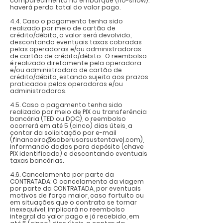
comparecimento no embarque (no-show):
haverá perda total do valor pago.
4.4. Caso o pagamento tenha sido
realizado por meio de cartão de
crédito/débito, o valor será devolvido,
descontando eventuais taxas cobradas
pelas operadoras e/ou administradoras
de cartão de crédito/débito. O reembolso
é realizado diretamente pela operadora
e/ou administradora de cartão de
crédito/débito, estando sujeito aos prazos
praticados pelas operadoras e/ou
administradoras.
4.5. Caso o pagamento tenha sido
realizado por meio de PIX ou transferência
bancária (TED ou DOC), o reembolso
ocorrerá em até 5 (cinco) dias úteis, a
contar da solicitação por e-mail
(
financeiro@saberusarsustentavel.com
),
informando dados para depósito (chave
PIX identificada) e descontando eventuais
taxas bancárias.
4.6. Cancelamento por parte da
CONTRATADA: O cancelamento da viagem
por parte da CONTRATADA, por eventuais
motivos de força maior, caso fortuito ou
em situações que o contrato se tornar
inexequível, implicará no reembolso
integral do valor pago e já recebido, em