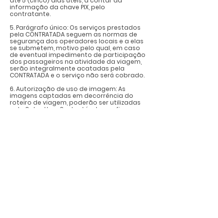
até 5 (cinco) dias úteis, a contar da
informação da chave PIX, pelo
contratante.
5. Parágrafo único: Os serviços prestados
pela CONTRATADA seguem as normas de
segurança dos operadores locais e a elas
se submetem, motivo pelo qual, em caso
de eventual impedimento de participação
dos passageiros na atividade da viagem,
serão integralmente acatadas pela
CONTRATADA e o serviço não será cobrado.
6. Autorização de uso de imagem: As
imagens captadas em decorrência do
roteiro de viagem, poderão ser utilizadas
pela SaberUsar Sustentável para fins
acadêmicos, institucionais e pedagógicos,
preservando a identidade, em
conformidade com o Estatuto da Criança
e Adolescente quanto a imagens que
exponham a honra e dignidade.
7. Na SaberUsar Sustentável, privacidade e
segurança são prioridades e nos
comprometemos com a transparência do
tratamento de dados pessoais dos
nossos usuários/clientes. Ao utilizar nossos
serviços, você entende que coletaremos
suas informações pessoais, utilizando-as
nos termos da Lei Federal 13.709/2018 –
LGPD, da Lei 8078/1990 – CDC e demais