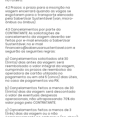
no roteiro.
4.2 Prazos: o prazo para a inscrição na
viagem encerrará quando as vagas se
esgotarem para o transporte elencado
pela SaberUsar Sustentável (van, micro-
ônibus ou ônibus).
4.3 Cancelamentos por parte do
CONTRATANTE: As solicitações de
cancelamento da viagem deverão ser
feitas por e-mail enviado a SaberUsar
Sustentável, no e-mail
financeiro@saberusarsustentavel.com
e
seguirão as seguintes regras:
a) Cancelamentos solicitados até 30
(trinta) dias antes da viagem: será
reembolsado o valor integral da viagem,
cumprindo os prazos de reembolso da
operadora de cartão utilizada no
pagamento ou em até 5 (cinco) dias úteis,
no caso de pagamentos via PIX;
b) Cancelamentos feitos a menos de 30
(trinta) dias da viagem: será descontado
o valor de eventuais despesas
operacionais, não ultrapassando 70% do
valor pago pelo CONTRATANTE;
c) Cancelamentos feitos a menos de 3
(três) dias da viagem ou o não