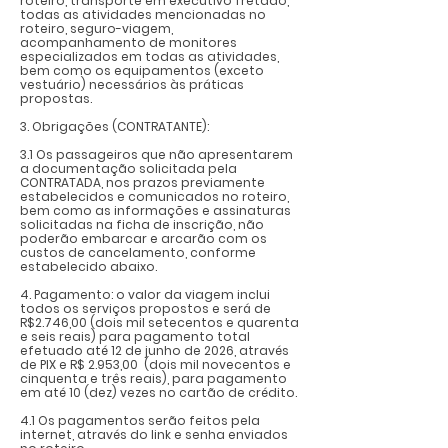
roteiro, transporte em executivo fretado,
todas as atividades mencionadas no
roteiro, seguro-viagem,
acompanhamento de monitores
especializados em todas as atividades,
bem como os equipamentos (exceto
vestuário) necessários às práticas
propostas.
3. Obrigações (CONTRATANTE):
3.1 Os passageiros que não apresentarem
a documentação solicitada pela
CONTRATADA, nos prazos previamente
estabelecidos e comunicados no roteiro,
bem como as informações e assinaturas
solicitadas na ficha de inscrição, não
poderão embarcar e arcarão com os
custos de cancelamento, conforme
estabelecido abaixo.
4. Pagamento: o valor da viagem inclui
todos os serviços propostos e será de
R$2.746,00 (dois mil setecentos e quarenta
e seis reais) para pagamento total
efetuado até 12 de junho de 2026, através
de PIX e R$ 2.953,00 (dois mil novecentos e
cinquenta e três reais), para pagamento
em até 10 (dez) vezes no cartão de crédito.
4.1 Os pagamentos serão feitos pela
internet, através do link e senha enviados