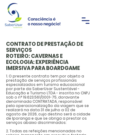
Consciência é
o nosso negócio!
CONTRATO DE PRESTAÇÃO DE
SERVIÇOS
ROTEIRO: CAVERNAS E
ECOLOGIA: EXPERIÊNCIA
IMERSIVA PARA BOARDGAME
1. O presente contrato tem por objeto a
prestação de serviços profissionais
especializados em turismo educacional
por parte da SaberUsar Sustentável -
Educação e Turismo LTDA - inscrita no CNPJ
sob o n°
19.623.561
/0001-75, doravante
denominada CONTRATADA, responsável
pela operacionalização da viagem que se
realizará na data 31 de julho a 02 de
agosto de 2026, cujo destino será a cidade
de Iporanga e que se obriga a prestar os
serviços abaixo discriminados:
2. Todas as refeições mencionadas no